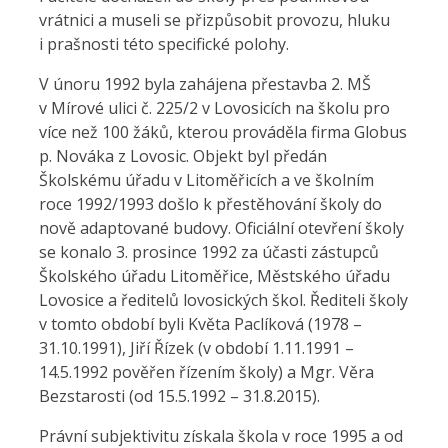
vrátnici a museli se přizpůsobit provozu, hluku
i prašnosti této specifické polohy.
V únoru 1992 byla zahájena přestavba 2. MŠ
v Mírové ulici č. 225/2 v Lovosicích na školu pro
více než 100 žáků, kterou prováděla firma Globus
p. Nováka z Lovosic. Objekt byl předán
Školskému úřadu v Litoměřicích a ve školním
roce 1992/1993 došlo k přestěhování školy do
nově adaptované budovy. Oficiální otevření školy
se konalo 3. prosince 1992 za účasti zástupců
Školského úřadu Litoměřice, Městského úřadu
Lovosice a ředitelů lovosických škol. Řediteli školy
v tomto období byli Květa Paclíková (1978 –
31.10.1991), Jiří Řízek (v období 1.11.1991 –
14.5.1992 pověřen řízením školy) a Mgr. Věra
Bezstarosti (od 15.5.1992 – 31.8.2015).
Právní subjektivitu získala škola v roce 1995 a od