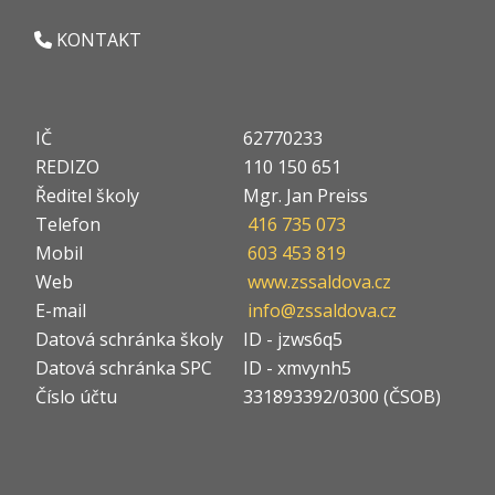
KONTAKT
IČ
62770233
REDIZO
110 150 651
Ředitel školy
Mgr. Jan Preiss
Telefon
416 735 073
Mobil
603 453 819
Web
www.zssaldova.cz
E-mail
info@zssaldova.cz
Datová schránka školy
ID - jzws6q5
Datová schránka SPC
ID - xmvynh5
Číslo účtu
331893392/0300 (ČSOB)