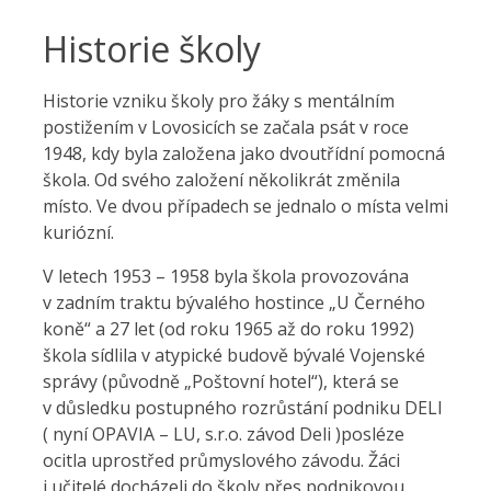
Historie školy
Historie vzniku školy pro žáky s mentálním
postižením v Lovosicích se začala psát v roce
1948, kdy byla založena jako dvoutřídní pomocná
škola. Od svého založení několikrát změnila
místo. Ve dvou případech se jednalo o místa velmi
kuriózní.
V letech 1953 – 1958 byla škola provozována
v zadním traktu bývalého hostince „U Černého
koně“ a 27 let (od roku 1965 až do roku 1992)
škola sídlila v atypické budově bývalé Vojenské
správy (původně „Poštovní hotel“), která se
v důsledku postupného rozrůstání podniku DELI
( nyní OPAVIA – LU, s.r.o. závod Deli )posléze
ocitla uprostřed průmyslového závodu. Žáci
i učitelé docházeli do školy přes podnikovou